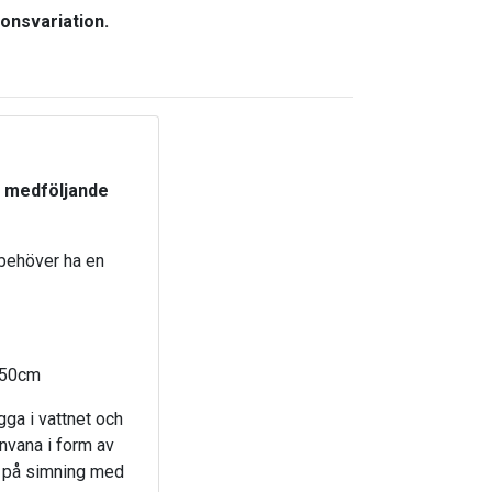
ionsvariation.
n medföljande
behöver ha en
150cm
ygga i vattnet och
envana i form av
en på simning med