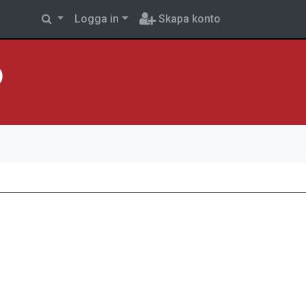
Logga in
Skapa konto
p