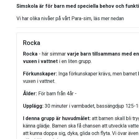
Simskola är för barn med speciella behov och funkt
Vi har olika nivåer på vårt Para-sim, läs mer nedan
Rocka
Rocka
- här simmar
varje barn tillsammans med e
vuxen i vattnet
i en liten grupp.
Förkunskaper:
Inga förkunskaper krävs, men barnet 
vuxen i vattnet.
Ålder:
För barn från 4år -
Upplägg:
30 minuter i varmbadet, bassängdjup 125-
I denna grupp är huvudmålet:
att barnen skall bli tr
känna glädje. Barnen ska få chansen att utveckla vatt
att kunna doppa sig, dyka, glida och flyta. Vi övar äv