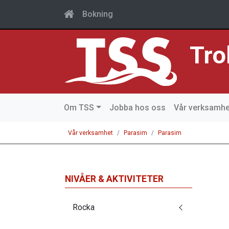
Bokning
Tro
Om TSS
Jobba hos oss
Vår verksamhe
Vår verksamhet
Parasim
Parasim
NIVÅER & AKTIVITETER
Rocka