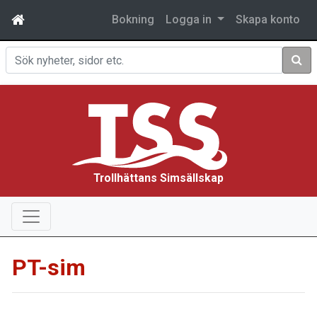
Bokning
Logga in
Skapa konto
Sök
Trollhättans Simsällskap
PT-sim