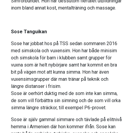
Simförbundet. Hon har dessutom flertalet utbildningar
inom bland annat kost, mentalträning och massage.
Sose Tanguikan
Sose har jobbat hos på TSS sedan sommaren 2016
med simskola och vuxensim. Hon har både minisim
och simskola för barn i klubben samt grupper för
vuxna som är helt nybörjare samt har kommit en bra
bit på vägen mot att kunna simma. Hon har även
vuxensimsgrupper där man tränar på teknik och
längre distanser i frisim.
Sose är oerhört duktig med de som inte kan simma,
de som vill förbättra sin simning och de som vill orka
simma längre sträckor, till exempel P6-provet.
Sose är själv gammal simmare och tävlade på elitnivå
hemma i Armenien där hon kommer ifrån. Sose kan