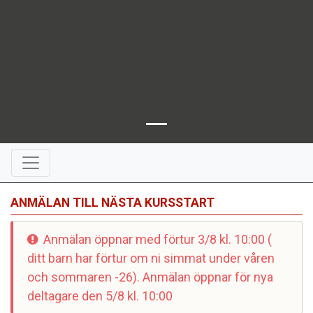
ANMÄLAN TILL NÄSTA KURSSTART
Anmälan öppnar med förtur 3/8 kl. 10:00 (
ditt barn har förtur om ni simmat under våren
och sommaren -26). Anmälan öppnar för nya
deltagare den 5/8 kl. 10:00