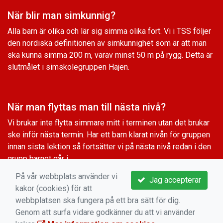
När blir man simkunnig?
Alla barn är olika och lär sig simma olika fort. Vi i TSS följer
den nordiska definitionen av simkunnighet som är att man
ska kunna simma 200 m, varav minst 50 m på rygg. Detta är
slutmålet i simskolegruppen Hajen.
När man flyttas man till nästa nivå?
Vi brukar inte flytta simmare mitt i terminen utan det brukar
ske inför nästa termin. Har ett barn klarat nivån för gruppen
innan sista lektion så fortsätter vi på nästa nivå redan i den
grupp barnet går i.
På vår webbplats använder vi
Jag accepterar
kakor (cookies) för att
Vilken grupp ska vi välja inför nästa termin?
webbplatsen ska fungera på ett bra sätt för dig.
Genom att surfa vidare godkänner du att vi använder
Vilken grupp som ledarna rekommenderar kan ni hitta på