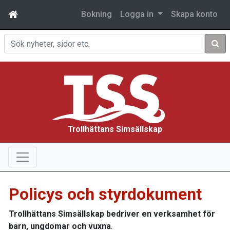
Bokning
Logga in
Skapa konto
Sök
Trollhättans Simsällskap
Policys och styrdokument
Trollhättans Simsällskap bedriver en verksamhet för
barn, ungdomar och vuxna
.