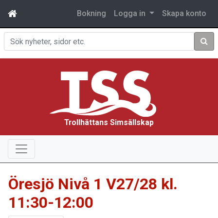
Bokning
Logga in
Skapa konto
Sök
Trollhättans Simsällskap
Öresjö Nivå 1 V27/28 kl.
11:30-12:00