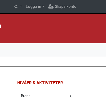
Logga in
Skapa konto
p
NIVÅER & AKTIVITETER
Brons