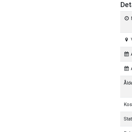
Det
A
A
Åld
Kos
Sta