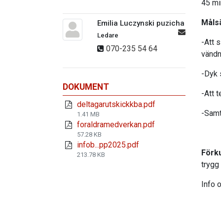
45 mi
Målsä
Emilia Luczynski puzicha
Ledare
-Att 
070-235 54 64
vändn
-Dyk 
DOKUMENT
-Att t
deltagarutskickkba.pdf
-Samt
1.41 MB
foraldramedverkan.pdf
57.28 KB
infob...pp2025.pdf
Förk
213.78 KB
trygg
Info 