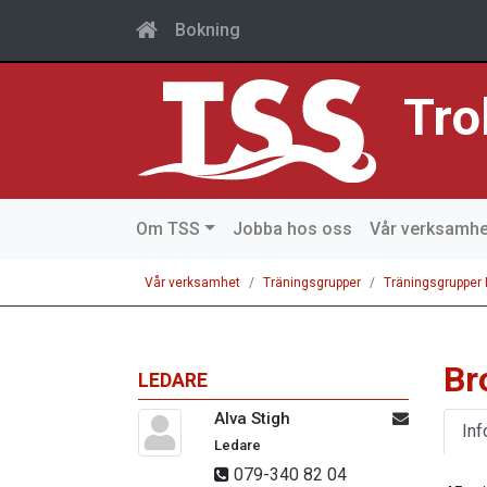
Bokning
Tro
Om TSS
Jobba hos oss
Vår verksamhe
Vår verksamhet
Träningsgrupper
Träningsgrupper
Br
LEDARE
Alva Stigh
Inf
Ledare
079-340 82 04