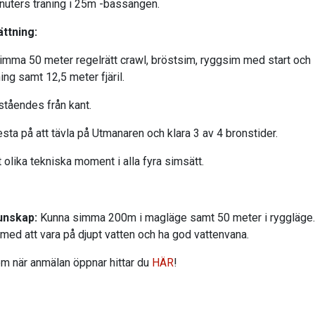
nuters träning i 25m -bassängen.
ttning:
simma 50 meter regelrätt crawl, bröstsim, ryggsim med start och
ing samt 12,5 meter fjäril.
ståendes från kant.
esta på att tävla på Utmanaren och klara 3 av 4 bronstider.
 olika tekniska moment i alla fyra simsätt.
unskap:
Kunna simma 200m i magläge samt 50 meter i ryggläge.
 med att vara på djupt vatten och ha god vattenvana.
om när anmälan öppnar hittar du
HÄR
!