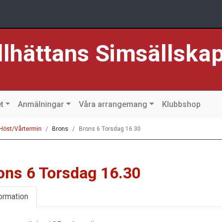
llhättans Simsällska
t
Anmälningar
Våra arrangemang
Klubbshop
 Höst/Vårtermin
Brons
Brons 6 Torsdag 16.30
ons 6 Torsdag 16.30
ormation