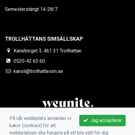
Semesterstängt 14-28/7
TROLLHÄTTANS SIMSÄLLSKAP
Kanaltorget 3, 461 31 Trollhattan
0520-42 65 60
kansli@trollhattesim.se
På vår webbplats använder vi
Jag accepterar
kakor (cookies) för att
webbplatsen ska fungera på ett bra sätt för dig.