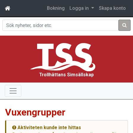
Bokning
Logga in
Skapa konto
Sök
Trollhättans Simsällskap
Vuxengrupper
Aktiviteten kunde inte hittas