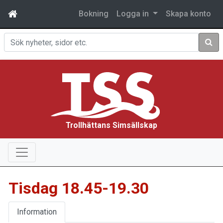
Bokning
Logga in
Skapa konto
Sök
Trollhättans Simsällskap
Tisdag 18.45-19.30
Information