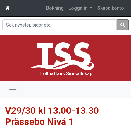
Bokning
Logga in
Skapa konto
Sök
Trollhättans Simsällskap
V29/30 kl 13.00-13.30
Prässebo Nivå 1