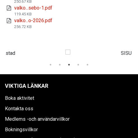
250.67 KB
valko...sebo-1.pdf
119.45 KB
valko...o-2026.pdf
256.72 KB
VIKTIGA LÄNKAR
Boka aktivitet
Kontakta oss
Medlems -och användarvillkor
Bokningsvillkor