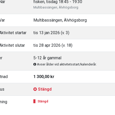
När
fisken, tisdag 18:45 - 19:30
Multibassängen, Älvhögsborg
Var
Multibassängen, Älvhögsborg
ktivitet startar
tis 13 jan 2026 (v. 3)
ktivitet slutar
tis 28 apr 2026 (v. 18)
er
5-12 år gammal
Avser ålder vid aktivitetsstart/kalenderår.
tnad
1 300,00 kr
tus
Stängd
ning
Stängd