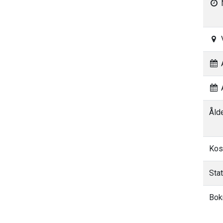
A
A
Åld
Kos
Sta
Bok