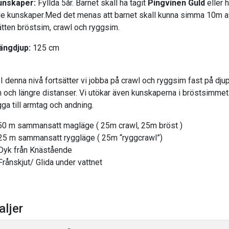
unskaper:
Fyllda 5år. Barnet skall ha tagit
Pingvinen Guld
eller 
de kunskaper.Med det menas att barnet skall kunna simma 10m a
tten bröstsim, crawl och ryggsim.
ängdjup:
125 cm
:
I denna nivå fortsätter vi jobba på crawl och ryggsim fast på dju
n och längre distanser. Vi utökar även kunskaperna i bröstsimme
gga till armtag och andning.
0 m sammansatt magläge ( 25m crawl, 25m bröst )
 sammansatt ryggläge ( 25m “ryggcrawl”)
från Knästående
kjut/ Glida under vattnet
aljer