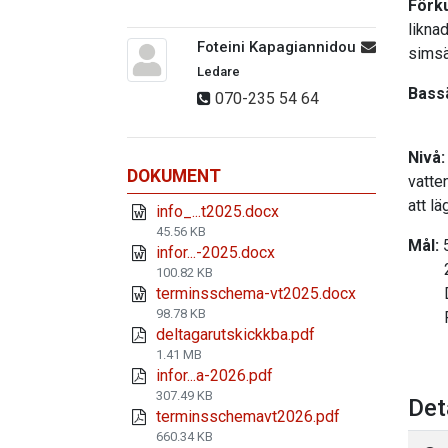
Förk
likna
Foteini Kapagiannidou
simsä
Ledare
Bass
070-235 54 64
Nivå
DOKUMENT
vatte
att lä
info_...t2025.docx
45.56 KB
Mål:
5
infor...-2025.docx
25 m
100.82 KB
terminsschema-vt2025.docx
Dyk 
98.78 KB
Fråns
deltagarutskickkba.pdf
1.41 MB
infor...a-2026.pdf
307.49 KB
Det
terminsschemavt2026.pdf
660.34 KB