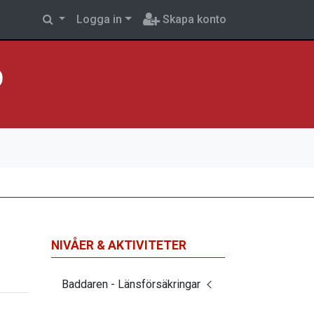
Logga in
Skapa konto
p
NIVÅER & AKTIVITETER
Baddaren - Länsförsäkringar