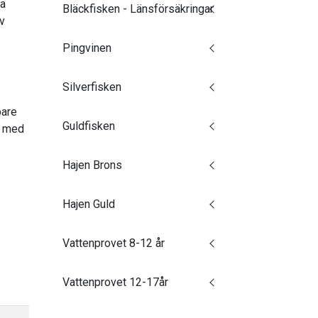
ha
Bläckfisken - Länsförsäkringar
v
Pingvinen
Silverfisken
pare
Guldfisken
t med
Hajen Brons
Hajen Guld
Vattenprovet 8-12 år
Vattenprovet 12-17år