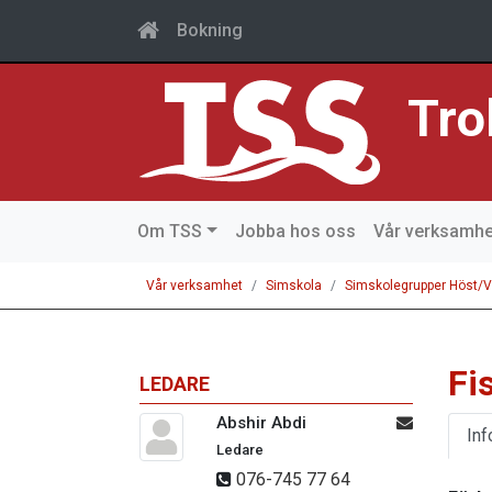
Bokning
Tro
Om TSS
Jobba hos oss
Vår verksamhe
Vår verksamhet
Simskola
Simskolegrupper Höst/V
Fi
LEDARE
Abshir Abdi
Inf
Ledare
076-745 77 64