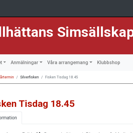
llhättans Simsällska
t
Anmälningar
Våra arrangemang
Klubbshop
årtermin
Silverfisken
Fisken Tisdag 18.45
sken Tisdag 18.45
ormation