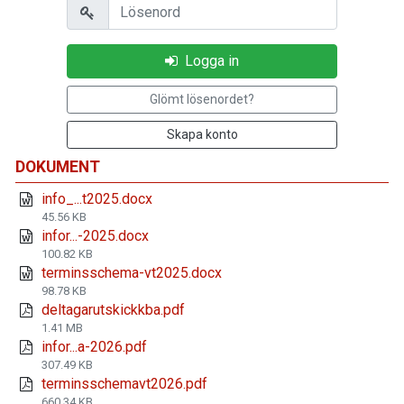
Lösenord
Logga in
Glömt lösenordet?
Skapa konto
DOKUMENT
info_...t2025.docx
45.56 KB
infor...-2025.docx
100.82 KB
terminsschema-vt2025.docx
98.78 KB
deltagarutskickkba.pdf
1.41 MB
infor...a-2026.pdf
307.49 KB
terminsschemavt2026.pdf
660.34 KB