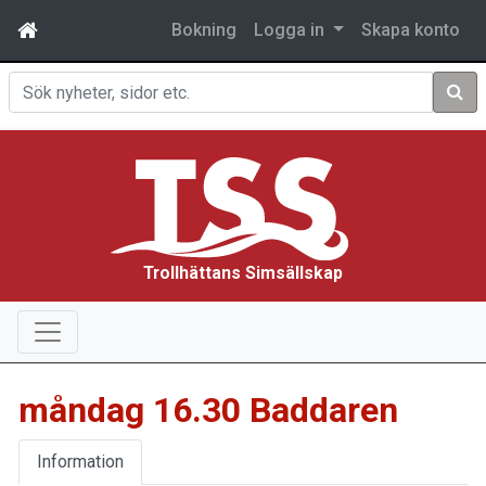
Bokning
Logga in
Skapa konto
Sök
Trollhättans Simsällskap
måndag 16.30 Baddaren
Information