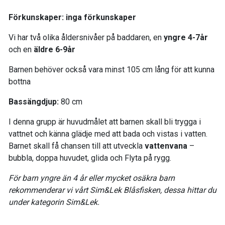
Förkunskaper: inga förkunskaper
Vi har två olika åldersnivåer på baddaren, en
yngre 4-7år
och en
äldre 6-9år
Barnen behöver också vara minst 105 cm lång för att kunna
bottna
Bassängdjup:
80 cm
I denna grupp är huvudmålet att barnen skall bli trygga i
vattnet och känna glädje med att bada och vistas i vatten.
Barnet skall få chansen till att utveckla
v
attenvana
–
bubbla, doppa huvudet, glida och Flyta på rygg.
För barn yngre än 4 år eller mycket osäkra barn
rekommenderar vi vårt Sim&Lek Blåsfisken, dessa hittar du
under kategorin Sim&Lek.