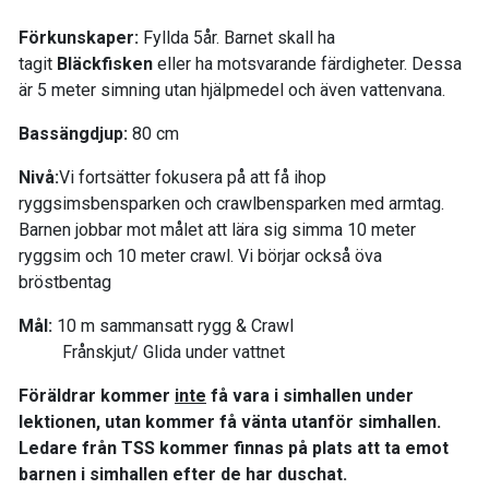
Förkunskaper:
Fyllda 5år. Barnet skall ha
tagit
Bläckfisken
eller ha motsvarande färdigheter. Dessa
är 5 meter simning utan hjälpmedel och även vattenvana.
Bassängdjup:
80 cm
Nivå:
Vi fortsätter fokusera på att få ihop
ryggsimsbensparken och crawlbensparken med armtag.
Barnen jobbar mot målet att lära sig simma 10 meter
ryggsim och 10 meter crawl. Vi börjar också öva
bröstbentag
Mål:
10 m sammansatt rygg & Crawl
Frånskjut/ Glida under vattnet
Föräldrar kommer
inte
få vara i simhallen under
lektionen, utan kommer få vänta utanför simhallen.
Ledare från TSS kommer finnas på plats att ta emot
barnen i simhallen efter de har duschat.