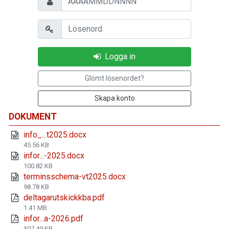
Lösenord
Logga in
Glömt lösenordet?
Skapa konto
DOKUMENT
info_...t2025.docx
45.56 KB
infor...-2025.docx
100.82 KB
terminsschema-vt2025.docx
98.78 KB
deltagarutskickkba.pdf
1.41 MB
infor...a-2026.pdf
307.49 KB