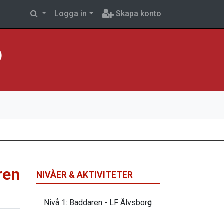
Logga in
Skapa konto
p
ren
NIVÅER & AKTIVITETER
Nivå 1: Baddaren - LF Älvsborg