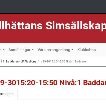
llhättans Simsällska
t
Anmälningar
Våra arrangemang
Klubbshop
vå 1: Baddaren - LF Älvsborg
v.29-3015:20-15:50 Nivå:1 Baddaren
29-3015:20-15:50 Nivå:1 Badda
ormation