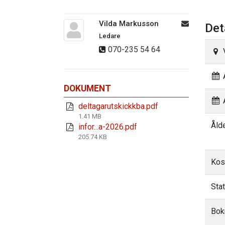
Vilda Markusson
Det
Ledare
070-235 54 64
A
DOKUMENT
A
deltagarutskickkba.pdf
1.41 MB
Åld
infor...a-2026.pdf
205.74 KB
Kos
Sta
Bok