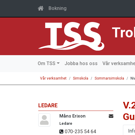
Bokning
Tro
Om TSS
Jobba hos oss
Vår verksamhe
Vår verksamhet
Simskola
Sommarsimskola
Ni
V.
LEDARE
Gu
Måns Erixon
Ledare
Inf
070-235 54 64