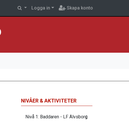
Logga in
Skapa konto
p
NIVÅER & AKTIVITETER
Nivå 1: Baddaren - LF Älvsborg