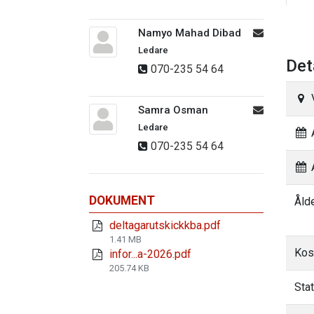
Namyo Mahad Dibad
Ledare
Det
070-235 54 64
Samra Osman
Ledare
A
070-235 54 64
A
DOKUMENT
Åld
deltagarutskickkba.pdf
1.41 MB
Kos
infor...a-2026.pdf
205.74 KB
Sta