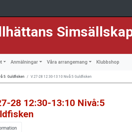
llhättans Simsällska
t
Anmälningar
Våra arrangemang
Klubbshop
vå 5: Guldfisken
V.27-28 12:30-13:10 Nivå:5 Guldfisken
27-28 12:30-13:10 Nivå:5
ldfisken
ormation