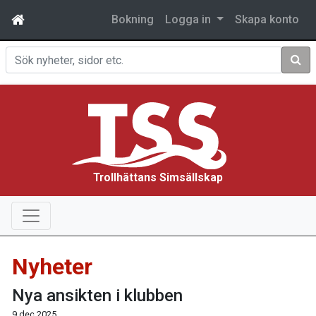
Bokning
Logga in
Skapa konto
Sök
Trollhättans Simsällskap
Nyheter
Nya ansikten i klubben
9 dec 2025