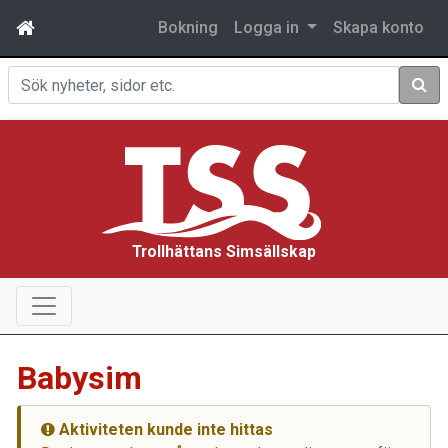
Bokning
Logga in
Skapa konto
Sök
Trollhättans Simsällskap
Babysim
Aktiviteten kunde inte hittas