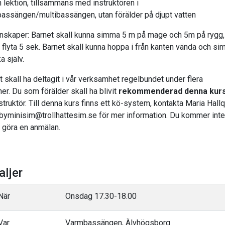
 lektion, tillsammans med instruktören i
assängen/multibassängen, utan förälder på djupt vatten
nskaper:
Barnet skall kunna simma 5 m på mage och 5m på rygg
 flyta 5 sek. Barnet skall kunna hoppa i från kanten vända och s
ka själv.
t skall ha deltagit i vår verksamhet regelbundet under flera
er. Du som förälder skall ha blivit
rekommenderad denna kur
struktör. Till denna kurs finns ett kö-system, kontakta Maria Hallq
byminisim@trollhattesim.se för mer information. Du kommer inte 
 göra en anmälan.
aljer
När
Onsdag 17.30-18.00
Var
Varmbassängen, Älvhögsborg