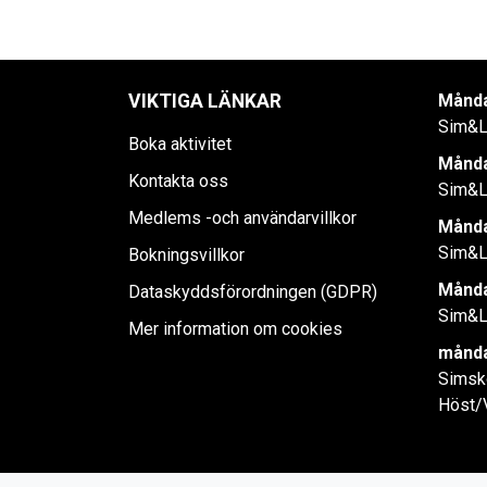
VIKTIGA LÄNKAR
Månda
Sim&L
Boka aktivitet
Månda
Kontakta oss
Sim&L
Medlems -och användarvillkor
Månda
Sim&L
Bokningsvillkor
Månda
Dataskyddsförordningen (GDPR)
Sim&L
Mer information om cookies
månda
Simsk
Höst/