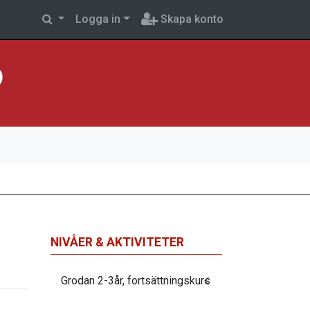
Logga in
Skapa konto
p
NIVÅER & AKTIVITETER
Grodan 2-3år, fortsättningskurs