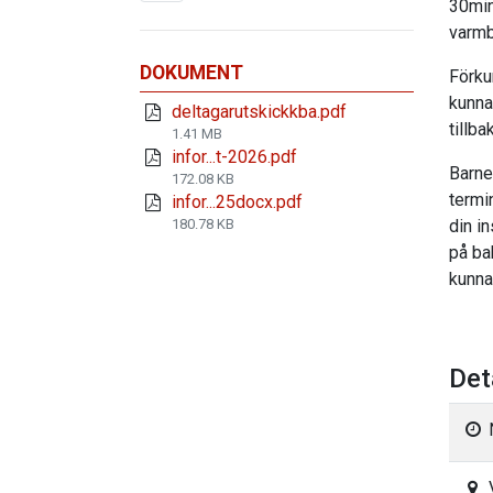
30min
varmb
DOKUMENT
Förku
kunna
deltagarutskickkba.pdf
tillba
1.41 MB
infor...t-2026.pdf
Barne
172.08 KB
termin
infor...25docx.pdf
180.78 KB
din in
på ba
kunna
Det