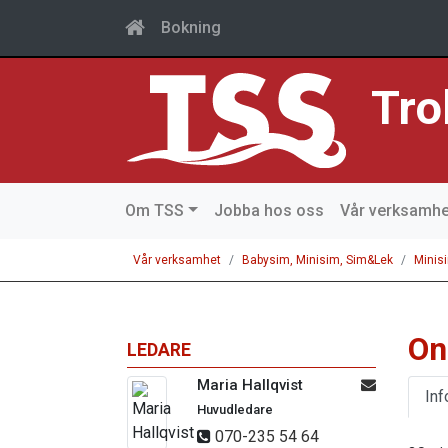
Bokning
Tro
Om TSS
Jobba hos oss
Vår verksamhe
Vår verksamhet
Babysim, Minisim, Sim&Lek
Minis
On
LEDARE
Maria Hallqvist
Inf
Huvudledare
070-235 54 64