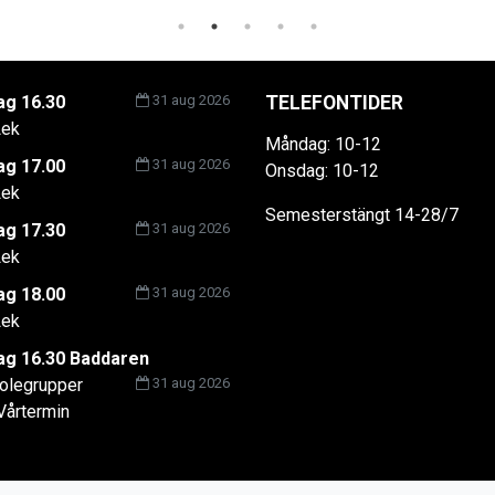
g 16.30
31 aug 2026
TELEFONTIDER
ek
Måndag: 10-12
g 17.00
31 aug 2026
Onsdag: 10-12
ek
Semesterstängt 14-28/7
g 17.30
31 aug 2026
ek
g 18.00
31 aug 2026
ek
g 16.30 Baddaren
olegrupper
31 aug 2026
Vårtermin