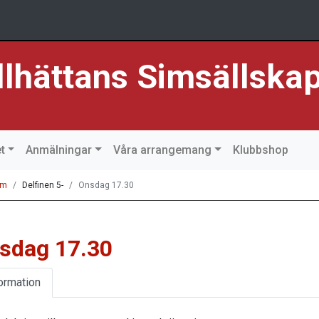
llhättans Simsällska
t
Anmälningar
Våra arrangemang
Klubbshop
im
Delfinen 5-
Onsdag 17.30
sdag 17.30
ormation