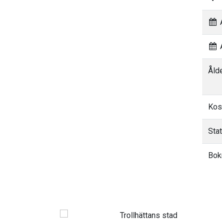
A
A
Åld
Kos
Sta
Bok