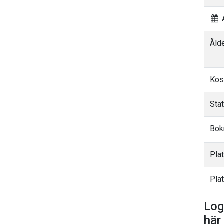
A
Åld
Kos
Sta
Bok
Pla
Plat
Log
här