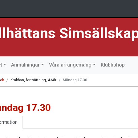
llhättans Simsällska
t
Anmälningar
Våra arrangemang
Klubbshop
ek
Krabban, fortsättning, 4-6år
Måndag 17.30
ndag 17.30
ormation