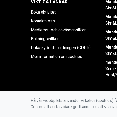
VIKTIGA LÄNKAR
Månda
Sim&L
Boka aktivitet
Månda
Kontakta oss
Sim&L
Medlems -och användarvillkor
Månda
Sim&L
Bokningsvillkor
Månda
Dataskyddsförordningen (GDPR)
Sim&L
Mer information om cookies
månda
Simsk
Höst/
På vår webbplats använder vi kakor (cookies) fö
Genom att surfa vidare godkänner du att vi anv