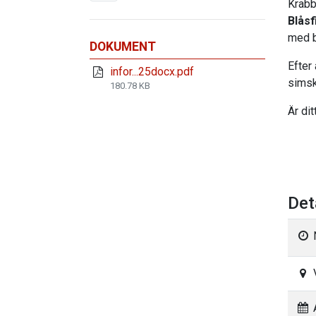
Krabb
Blåsf
med b
DOKUMENT
Efter
infor...25docx.pdf
simsk
180.78 KB
Är dit
Det
A