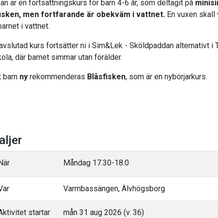
an är en fortsättningskurs för barn 4-6 år, som deltagit på
minisi
isken, men fortfarande är obekväm i vattnet.
En vuxen skall 
arnet i vattnet.
 avslutad kurs fortsätter ni i Sim&Lek - Sköldpaddan alternativt i
ola, där barnet simmar utan förälder.
t barn
ny
rekommenderas
Blåsfisken
, som är en nybörjarkurs.
aljer
När
Måndag 17.30-18.0
Var
Varmbassängen, Älvhögsborg
ktivitet startar
mån 31 aug 2026 (v. 36)