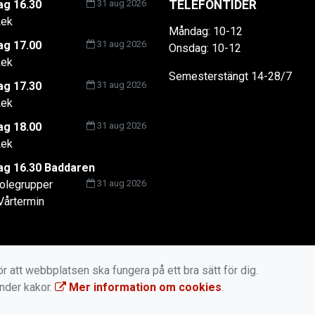
g 16.30
31 aug 2026
TELEFONTIDER
ek
Måndag: 10-12
g 17.00
31 aug 2026
Onsdag: 10-12
ek
Semesterstängt 14-28/7
g 17.30
31 aug 2026
ek
g 18.00
31 aug 2026
ek
g 16.30 Baddaren
olegrupper
31 aug 2026
Vårtermin
r att webbplatsen ska fungera på ett bra sätt för dig.
änder kakor.
Mer information om cookies
.