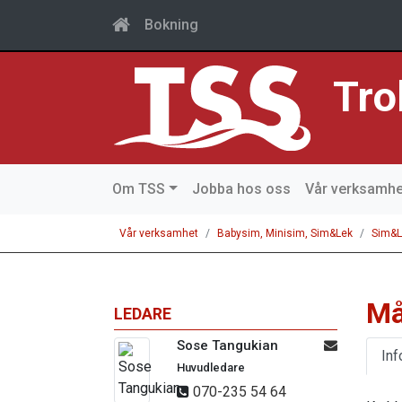
Bokning
Tro
Om TSS
Jobba hos oss
Vår verksamhe
Vår verksamhet
Babysim, Minisim, Sim&Lek
Sim&L
Må
LEDARE
Sose Tangukian
Inf
Huvudledare
070-235 54 64