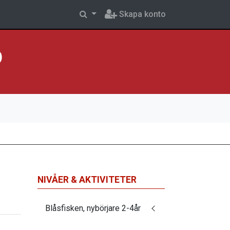
Skapa konto
p
NIVÅER & AKTIVITETER
Blåsfisken, nybörjare 2-4år