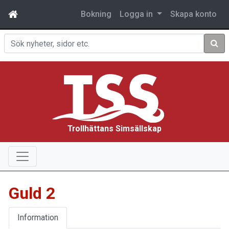
Bokning
Logga in
Skapa konto
Sök
Trollhättans Simsällskap
Guld 2
Information