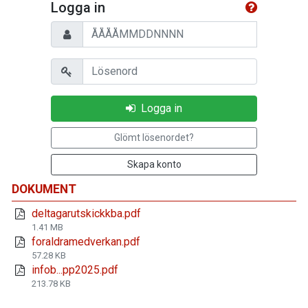
Logga in
Personnummer
Lösenord
Logga in
Glömt lösenordet?
Skapa konto
DOKUMENT
deltagarutskickkba.pdf
1.41 MB
foraldramedverkan.pdf
57.28 KB
infob...pp2025.pdf
213.78 KB