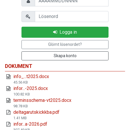
Lösenord
Logga in
Glömt lösenordet?
Skapa konto
DOKUMENT
info_...t2025.docx
45.56 KB
infor...-2025.docx
100.82 KB
terminsschema-vt2025.docx
98.78 KB
deltagarutskickkba.pdf
1.41 MB
infor...a-2026.pdf
307.49 KB