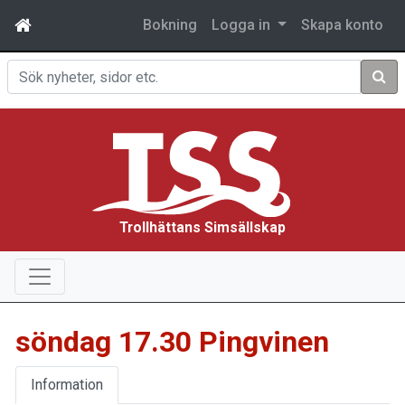
Bokning
Logga in
Skapa konto
Sök
Trollhättans Simsällskap
söndag 17.30 Pingvinen
Information