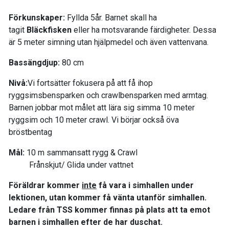
Förkunskaper:
Fyllda 5år. Barnet skall ha
tagit
Bläckfisken
eller ha motsvarande färdigheter. Dessa
är 5 meter simning utan hjälpmedel och även vattenvana.
Bassängdjup:
80 cm
Nivå:
Vi fortsätter fokusera på att få ihop
ryggsimsbensparken och crawlbensparken med armtag.
Barnen jobbar mot målet att lära sig simma 10 meter
ryggsim och 10 meter crawl. Vi börjar också öva
bröstbentag
Mål:
10 m sammansatt rygg & Crawl
Frånskjut/ Glida under vattnet
Föräldrar kommer
inte
få vara i simhallen under
lektionen, utan kommer få vänta utanför simhallen.
Ledare från TSS kommer finnas på plats att ta emot
barnen i simhallen efter de har duschat.