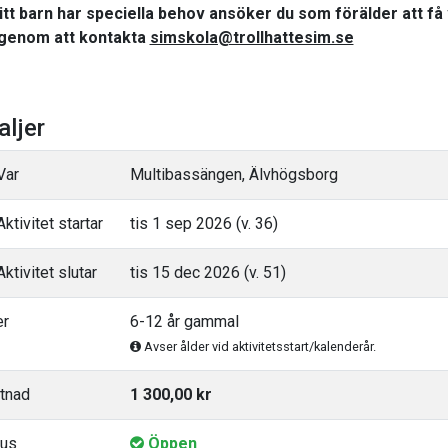
tt barn har speciella behov ansöker du som förälder att få
genom att kontakta
simskola@trollhattesim.se
aljer
Var
Multibassängen, Älvhögsborg
ktivitet startar
tis 1 sep 2026 (v. 36)
ktivitet slutar
tis 15 dec 2026 (v. 51)
er
6-12 år gammal
Avser ålder vid aktivitetsstart/kalenderår.
tnad
1 300,00 kr
tus
Öppen