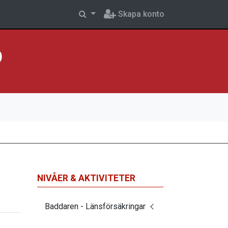
Skapa konto
p
NIVÅER & AKTIVITETER
Baddaren - Länsförsäkringar