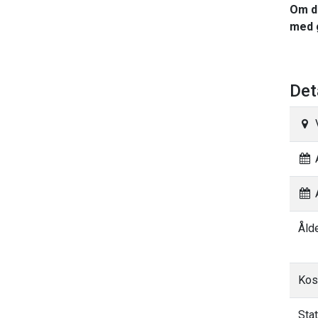
Om di
med 
Det
A
A
Åld
Kos
Sta