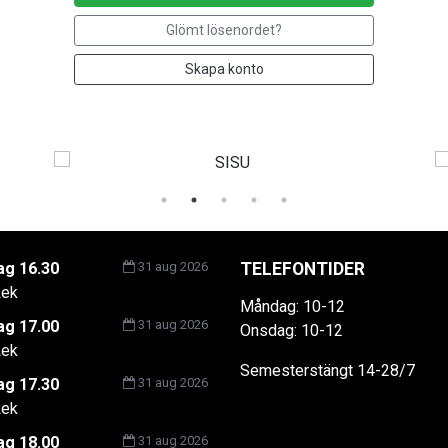
Glömt lösenordet?
Skapa konto
g 16.30
31 aug 2026
TELEFONTIDER
ek
Måndag: 10-12
g 17.00
31 aug 2026
Onsdag: 10-12
ek
Semesterstängt 14-28/7
g 17.30
31 aug 2026
ek
g 18.00
31 aug 2026