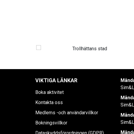
VIKTIGA LÄNKAR
Månda
Sim&L
Boka aktivitet
Månda
Kontakta oss
Sim&L
Medlems -och användarvillkor
Månda
Sim&L
Bokningsvillkor
Månda
Dataskyddsförordningen (GDPR)