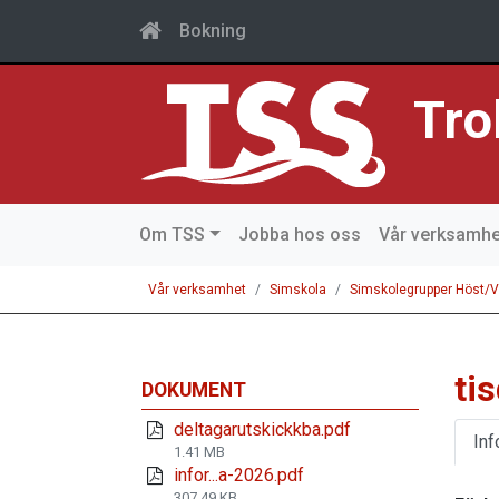
Bokning
Tro
Om TSS
Jobba hos oss
Vår verksamhe
Vår verksamhet
Simskola
Simskolegrupper Höst/V
ti
DOKUMENT
deltagarutskickkba.pdf
Inf
1.41 MB
infor...a-2026.pdf
307.49 KB