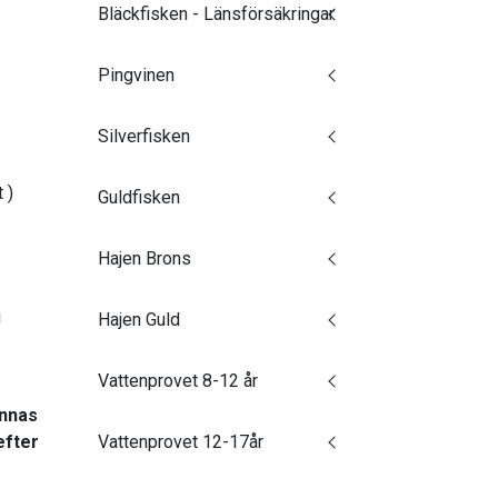
Bläckfisken - Länsförsäkringar
Pingvinen
Silverfisken
 )
Guldfisken
Hajen Brons
i
Hajen Guld
Vattenprovet 8-12 år
innas
efter
Vattenprovet 12-17år