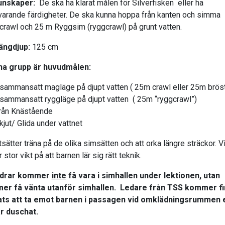
unskaper:
De ska ha klarat målen för Silverfisken eller ha
arande färdigheter. De ska kunna hoppa från kanten och simma
crawl och 25 m Ryggsim (ryggcrawl) på grunt vatten.
ängdjup:
125 cm
na grupp är huvudmålen:
sammansatt magläge på djupt vatten ( 25m crawl eller 25m bröst
sammansatt ryggläge på djupt vatten ( 25m “ryggcrawl”)
rån Knästående
kjut/ Glida under vattnet
tsätter träna på de olika simsätten och att orka längre sträckor. V
 stor vikt på att barnen lär sig rätt teknik.
ldrar kommer
inte
få vara i simhallen under lektionen, utan
er få vänta utanför simhallen. Ledare från TSS kommer f
ats att ta emot barnen i passagen vid omklädningsrummen 
r duschat.