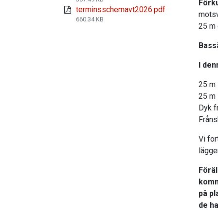
Förk
terminsschemavt2026.pdf
motsv
660.34 KB
25 m 
Bass
I den
25 m 
25 m 
Dyk f
Fråns
Vi for
lägger
Förä
komm
på pl
de ha