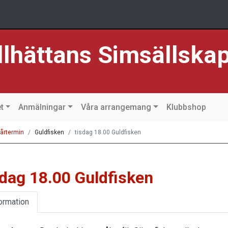
llhättans Simsällska
t
Anmälningar
Våra arrangemang
Klubbshop
årtermin
Guldfisken
tisdag 18.00 Guldfisken
sdag 18.00 Guldfisken
ormation