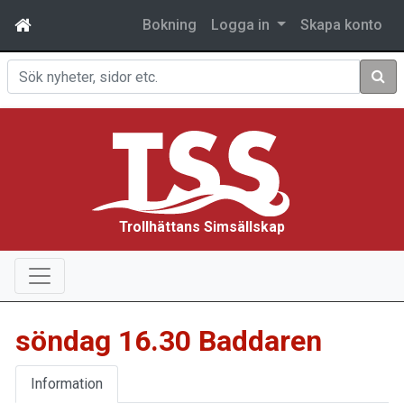
Bokning
Logga in
Skapa konto
Sök
Trollhättans Simsällskap
söndag 16.30 Baddaren
Information