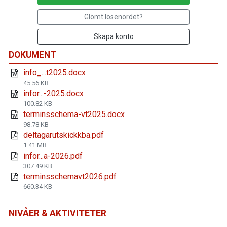
Glömt lösenordet?
Skapa konto
DOKUMENT
info_...t2025.docx
45.56 KB
infor...-2025.docx
100.82 KB
terminsschema-vt2025.docx
98.78 KB
deltagarutskickkba.pdf
1.41 MB
infor...a-2026.pdf
307.49 KB
terminsschemavt2026.pdf
660.34 KB
NIVÅER & AKTIVITETER