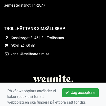
Semesterstängt 14-28/7
TROLLHÄTTANS SIMSÄLLSKAP
Kanaltorget 3, 461 31 Trollhattan
0520-42 65 60
kansli@trollhattesim.se
På vår webbplats använder vi
Jag accepterar
kakor (cookies) för att
webbplatsen ska fungera på ett bra sätt för dig.