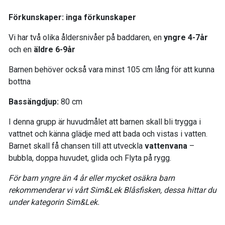
Förkunskaper: inga förkunskaper
Vi har två olika åldersnivåer på baddaren, en
yngre 4-7år
och en
äldre 6-9år
Barnen behöver också vara minst 105 cm lång för att kunna
bottna
Bassängdjup:
80 cm
I denna grupp är huvudmålet att barnen skall bli trygga i
vattnet och känna glädje med att bada och vistas i vatten.
Barnet skall få chansen till att utveckla
v
attenvana
–
bubbla, doppa huvudet, glida och Flyta på rygg.
För barn yngre än 4 år eller mycket osäkra barn
rekommenderar vi vårt Sim&Lek Blåsfisken, dessa hittar du
under kategorin Sim&Lek.