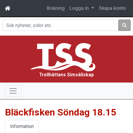
Bokning
Logga in
Skapa konto
Sök
Trollhättans Simsällskap
Bläckfisken Söndag 18.15
Information