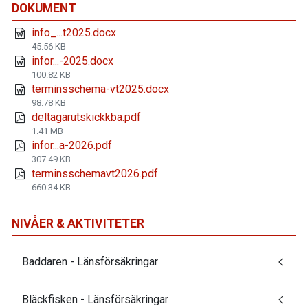
DOKUMENT
info_...t2025.docx
45.56 KB
infor...-2025.docx
100.82 KB
terminsschema-vt2025.docx
98.78 KB
deltagarutskickkba.pdf
1.41 MB
infor...a-2026.pdf
307.49 KB
terminsschemavt2026.pdf
660.34 KB
NIVÅER & AKTIVITETER
Baddaren - Länsförsäkringar
Bläckfisken - Länsförsäkringar