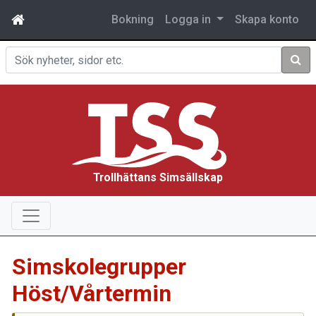
Bokning
Logga in
Skapa konto
Sök
Trollhättans Simsällskap
Simskolegrupper
Höst/Vårtermin