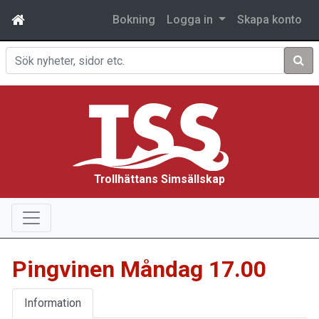
Bokning
Logga in
Skapa konto
Sök
Trollhättans Simsällskap
Pingvinen Måndag 17.00
Information