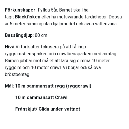
Förkunskaper:
Fyllda 5år. Barnet skall ha
tagit
Bläckfisken
eller ha motsvarande färdigheter. Dessa
är 5 meter simning utan hjälpmedel och även vattenvana.
Bassängdjup:
80 cm
Nivå:
Vi fortsätter fokusera på att få ihop
ryggsimsbensparken och crawlbensparken med armtag.
Barnen jobbar mot målet att lära sig simma 10 meter
ryggsim och 10 meter crawl. Vi börjar också öva
bröstbentag
Mål
: 10 m sammansatt rygg (ryggcrawl)
10 m sammansatt Crawl
Frånskjut/ Glida under vattnet