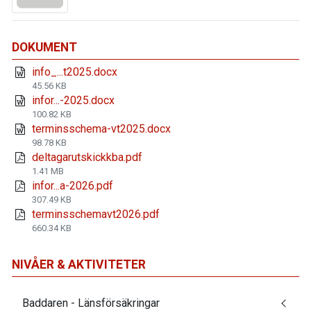
DOKUMENT
info_...t2025.docx
45.56 KB
infor...-2025.docx
100.82 KB
terminsschema-vt2025.docx
98.78 KB
deltagarutskickkba.pdf
1.41 MB
infor...a-2026.pdf
307.49 KB
terminsschemavt2026.pdf
660.34 KB
NIVÅER & AKTIVITETER
Baddaren - Länsförsäkringar