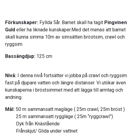
Förkunskaper:
Fyllda 5år. Barnet skall ha tagit
Pingvinen
Guld
eller ha liknade kunskaper.Med det menas att barnet
skall kunna simma 10m av simsätten bröstsim, crawl och
ryggsim.
Bassängdjup:
125 cm
Nivå:
I denna nivå fortsätter vi jobba på crawl och ryggsim
fast på djupare vatten och längre distanser. Vi utökar även
kunskaperna i bröstsimmet med att lägga till armtag och
andning.
Mål:
50 m sammansatt magläge ( 25m crawl, 25m bröst )
25 m sammansatt ryggläge ( 25m “ryggcrawl”)
Dyk från Knästående
Frånskjut/ Glida under vattnet