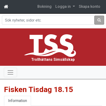
Bokning
Logga in
Skapa konto
Sök
Trollhättans Simsällskap
Fisken Tisdag 18.15
Information