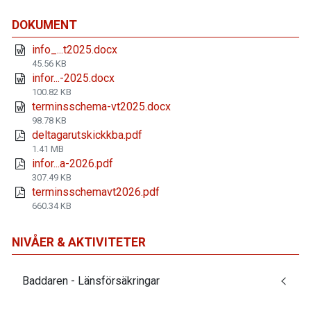
DOKUMENT
info_...t2025.docx
45.56 KB
infor...-2025.docx
100.82 KB
terminsschema-vt2025.docx
98.78 KB
deltagarutskickkba.pdf
1.41 MB
infor...a-2026.pdf
307.49 KB
terminsschemavt2026.pdf
660.34 KB
NIVÅER & AKTIVITETER
Baddaren - Länsförsäkringar