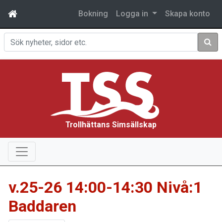
Bokning
Logga in
Skapa konto
Sök
Trollhättans Simsällskap
v.25-26 14:00-14:30 Nivå:1
Baddaren