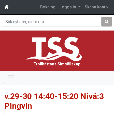
Bokning
Logga in
Skapa konto
Sök
Trollhättans Simsällskap
v.29-30 14:40-15:20 Nivå:3
Pingvin