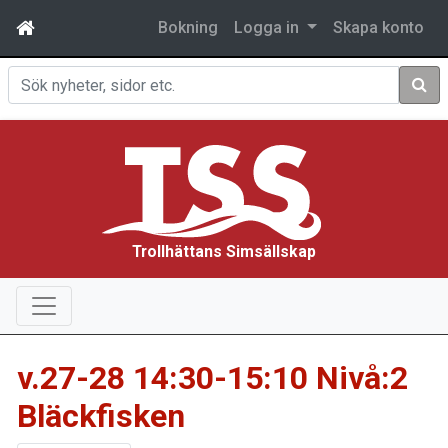
Bokning
Logga in
Skapa konto
Sök
Trollhättans Simsällskap
v.27-28 14:30-15:10 Nivå:2
Bläckfisken