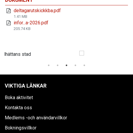
DOKUMENT
deltagarutskickkba.pdf
1.41 MB
infor...a-2026.pdf
205.74 KB
VIKTIGA LÄNKAR
Boka aktivitet
Kontakta oss
Medlems -och användarvillkor
Bokningsvillkor