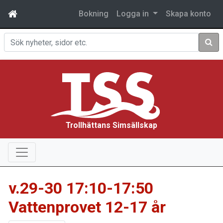
Bokning
Logga in
Skapa konto
Sök
Trollhättans Simsällskap
v.29-30 17:10-17:50
Vattenprovet 12-17 år