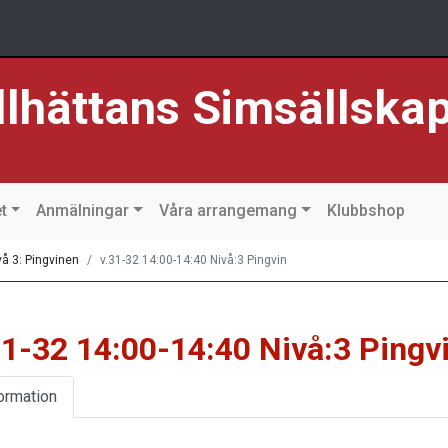
llhättans Simsällska
t
Anmälningar
Våra arrangemang
Klubbshop
vå 3: Pingvinen
v.31-32 14:00-14:40 Nivå:3 Pingvin
31-32 14:00-14:40 Nivå:3 Pingv
ormation