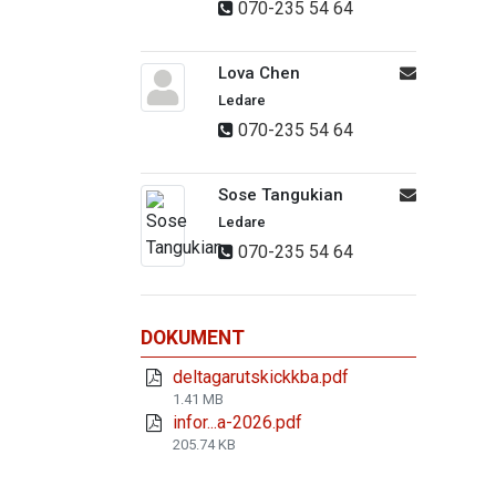
070-235 54 64
Lova Chen
Ledare
070-235 54 64
Sose Tangukian
Ledare
070-235 54 64
DOKUMENT
deltagarutskickkba.pdf
1.41 MB
infor...a-2026.pdf
205.74 KB