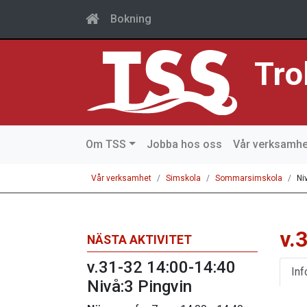
Bokning
Tro
Om TSS
Jobba hos oss
Vår verksamhe
Vår verksamhet
Simskola
Sommarsimskola
Ni
v.
NÄSTA AKTIVITET
v.31-32 14:00-14:40
Inf
Nivå:3 Pingvin