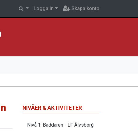
Logga in
Skapa konto
p
in
NIVÅER & AKTIVITETER
Nivå 1: Baddaren - LF Älvsborg