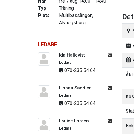
När
fre 7 aug 14:00 - 14:40
Typ
Träning
Plats
Multibassängen,
Det
Älvhögsborg
LEDARE
A
Ida Hallqvist
A
Ledare
070-235 54 64
Åld
Linnea Sandler
Ledare
Kos
070-235 54 64
Sta
Louise Larsen
Bok
Ledare