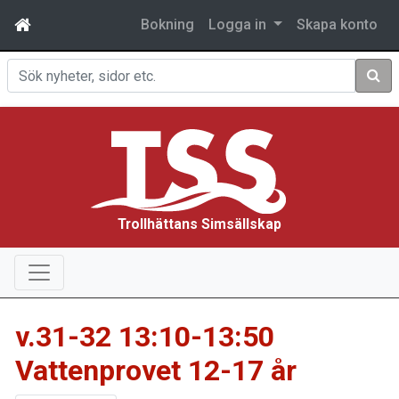
Bokning
Logga in
Skapa konto
Sök
Trollhättans Simsällskap
v.31-32 13:10-13:50
Vattenprovet 12-17 år