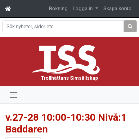
Bokning
Logga in
Skapa konto
Sök
Trollhättans Simsällskap
v.27-28 10:00-10:30 Nivå:1
Baddaren