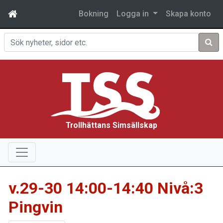
Bokning
Logga in
Skapa konto
Sök
Trollhättans Simsällskap
v.29-30 14:00-14:40 Nivå:3
Pingvin