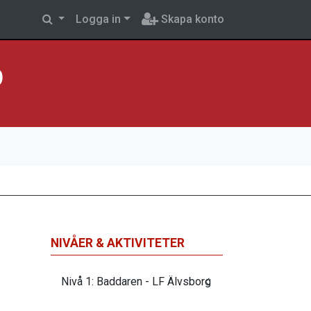
Logga in
Skapa konto
p
NIVÅER & AKTIVITETER
Nivå 1: Baddaren - LF Älvsborg