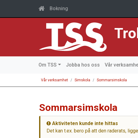
Bokning
Tro
Om TSS
Jobba hos oss
Vår verksamhe
Vår verksamhet
Simskola
Sommarsimskola
Sommarsimskola
Aktiviteten kunde inte hittas
Det kan t.ex. bero på att den raderats, ligg