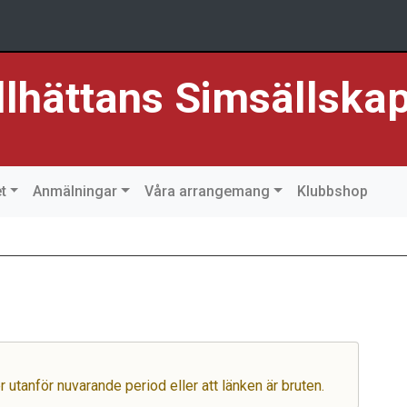
llhättans Simsällska
t
Anmälningar
Våra arrangemang
Klubbshop
er utanför nuvarande period eller att länken är bruten.